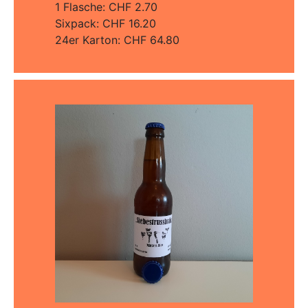
1 Flasche: CHF 2.70
Sixpack: CHF 16.20
24er Karton: CHF 64.80