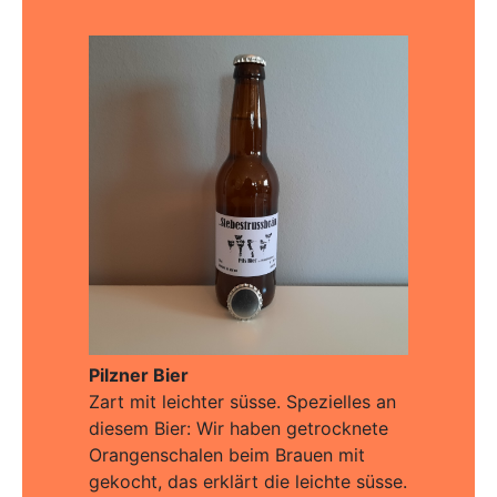
Pilzner Bier
Zart mit leichter süsse. Spezielles an
diesem Bier: Wir haben getrocknete
Orangenschalen beim Brauen mit
gekocht, das erklärt die leichte süsse.