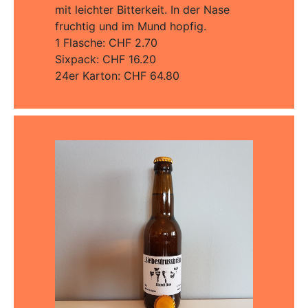
mit leichter Bitterkeit. In der Nase
fruchtig und im Mund hopfig.
1 Flasche: CHF 2.70
Sixpack: CHF 16.20
24er Karton: CHF 64.80