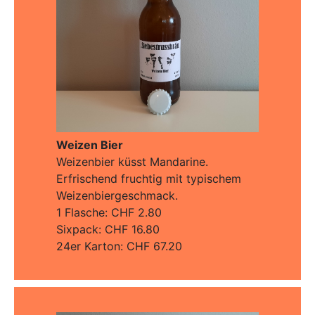
Weizen Bier
Weizenbier küsst Mandarine.
Erfrischend fruchtig mit typischem
Weizenbiergeschmack.
1 Flasche: CHF 2.80
Sixpack: CHF 16.80
24er Karton: CHF 67.20