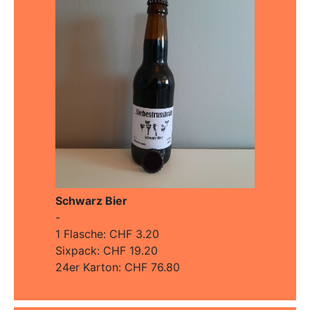
Schwarz Bier
-
1 Flasche: CHF 3.20
Sixpack: CHF 19.20
24er Karton: CHF 76.80