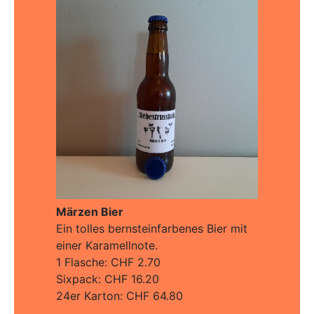
Märzen Bier
Ein tolles bernsteinfarbenes Bier mit
einer Karamellnote.
1 Flasche: CHF 2.70
Sixpack: CHF 16.20
24er Karton: CHF 64.80